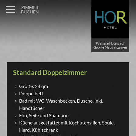
ZIMMER
BUCHEN
Weitere Hotels auf
Google Maps anzeigen
Standard Doppelzimmer
Größe: 24 qm
Doppelbett,
Bad mit WC, Waschbecken, Dusche, inkl.
Handtücher
Fön, Seife und Shampoo
Küche ausgestattet mit Kochutensilien, Spüle,
Herd, Kühlschrank